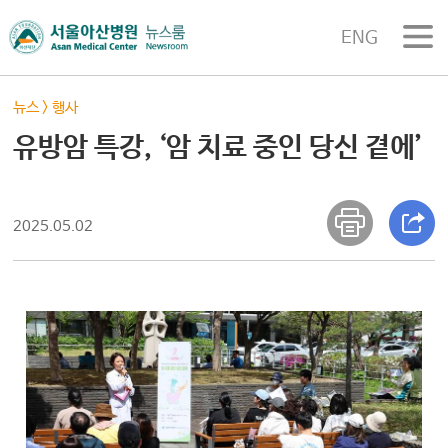
ENG
뉴스
>
행사
유방암 특강, ‘암 치료 중인 당신 곁에’
2025.05.02