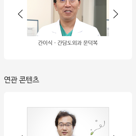
 정동환
간이식ㆍ간담도외과 문덕복
연관 콘텐츠