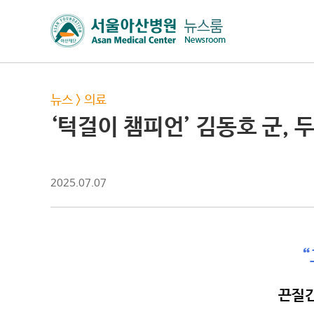
뉴스
>
의료
‘턱걸이 챔피언’ 김동호 군,
2025.07.07
“
끈질긴