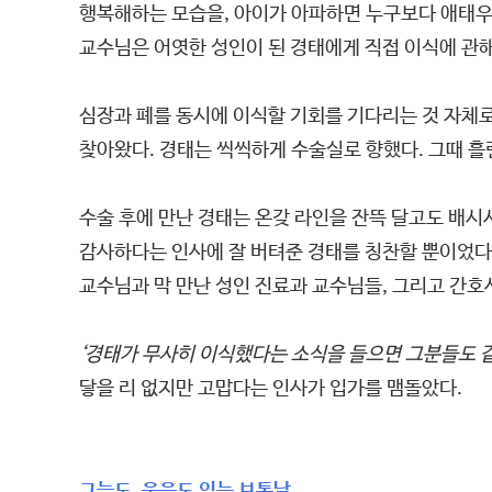
행복해하는 모습을, 아이가 아파하면 누구보다 애태우는
교수님은 어엿한 성인이 된 경태에게 직접 이식에 관해
심장과 폐를 동시에 이식할 기회를 기다리는 것 자체로
찾아왔다. 경태는 씩씩하게 수술실로 향했다. 그때 흘
수술 후에 만난 경태는 온갖 라인을 잔뜩 달고도 배시
감사하다는 인사에 잘 버텨준 경태를 칭찬할 뿐이었다
교수님과 막 만난 성인 진료과 교수님들, 그리고 간
‘경태가 무사히 이식했다는 소식을 들으면 그분들도 같
닿을 리 없지만 고맙다는 인사가 입가를 맴돌았다.
그늘도, 웃음도 있는 보통날