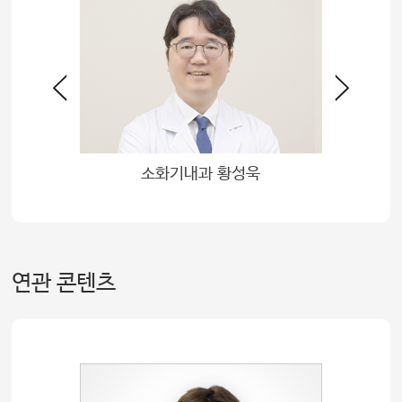
민규
소화기내과 황성욱
연관 콘텐츠