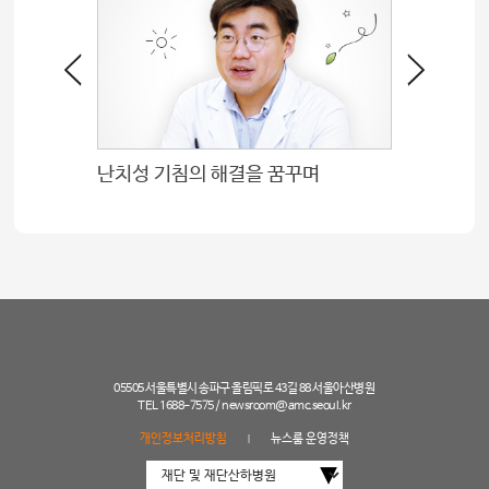
난치성 기침의 해결을 꿈꾸며
간이식·
05505 서울특별시 송파구 올림픽로 43길 88 서울아산병원
TEL 1688-7575 /
newsroom@amc.seoul.kr
개인정보처리방침
뉴스룸 운영정책
|