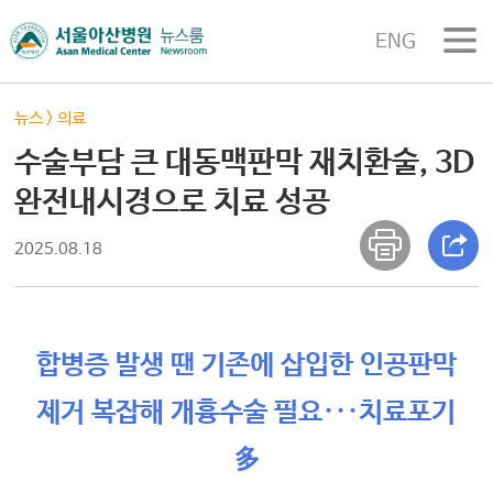
ENG
뉴스
>
의료
수술부담 큰 대동맥판막 재치환술, 3D
완전내시경으로 치료 성공
2025.08.18
합병증 발생 땐 기존에 삽입한 인공판막
제거 복잡해 개흉수술 필요···치료포기
多