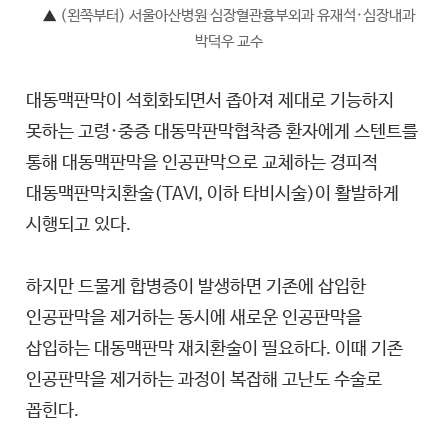
▲
(왼쪽부터) 서울아산병원 심장혈관흉부외과 유재석·심장내과
박덕우 교수
대동맥판막이 석회화되면서 좁아져 제대로 기능하지
못하는 고령·중증 대동막판막협착증 환자에게 스텐트를
통해 대동맥판막을 인공판막으로 교체하는 경피적
대동맥판막치환술(TAVI, 이하 타비시술)이 활발하게
시행되고 있다.
하지만 드물게 합병증이 발생하면 기존에 삽입한
인공판막을 제거하는 동시에 새로운 인공판막을
삽입하는 대동맥판막 재치환술이 필요하다. 이때 기존
인공판막을 제거하는 과정이 복잡해 고난도 수술로
꼽힌다.