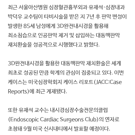
최근 서울아산병원 심장혈관흉부외과 유재석·심장내과
박덕우 교수팀이 타비시술을 받은 지 7년 후 판막 변성이
발생한 85세 남성에게 3D완전내시경을 활용해
최소침습으로 인공판막 제거 및 삽입하는 대동맥판막
재치환술을 성공적으로 시행했다고 밝혔다.
3D완전내시경을 활용한 대동맥판막 재치환술은 세계
최초로 성공된 만큼 학계의 관심이 집중되고 있다. 이번
케이스는 미국심장학회지 케이스 리포트(JACC:Case
Reports)에 최근 게재됐다.
또한 유재석 교수는 내시경심장수술전문의클럽
(Endoscopic Cardiac Surgeons Club)의 연자로
초청돼 9월 미국 신시내티에서 발표할 예정이다.