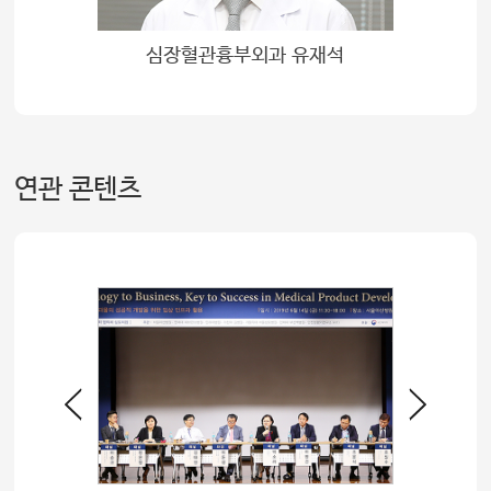
우
심장혈관흉부외과 유재석
연관 콘텐츠