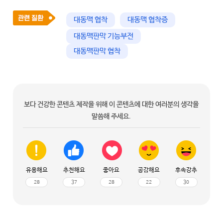
대동맥 협착
대동맥 협착증
대동맥판막 기능부전
대동맥판막 협착
보다 건강한 콘텐츠 제작을 위해 이 콘텐츠에 대한 여러분의 생각을
말씀해 주세요.
유용해요
추천해요
좋아요
공감해요
후속강추
28
37
28
22
30