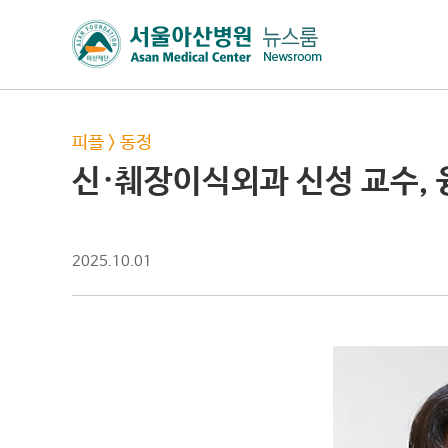
피플
>
동정
신·췌장이식외과 신성 교수,
2025.10.01