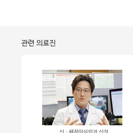
관련 의료진
신ㆍ췌장이식외과 신성
‘끝까지’라는 의