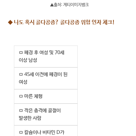
▲출처: 게티이미지뱅크
◆ 나도 혹시 골다공증? 골다공증 위험 인자 체크!
ㅁ 폐경 후 여성 및 70세
이상 남성
ㅁ 45세 이전에 폐경이 된
여성
ㅁ 마른 체형
ㅁ 작은 충격에 골절이
발생한 사람
ㅁ 칼슘이나 비타민 D가