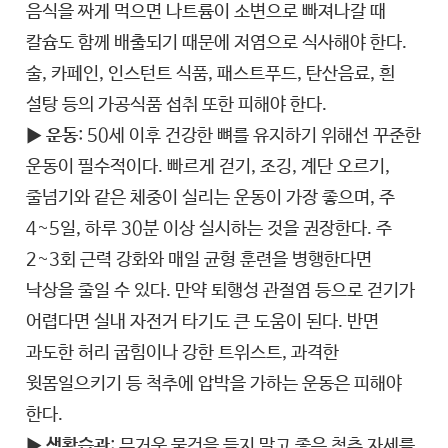
음식을 짜게 먹으면 나트륨이 소변으로 빠져나갈 때
칼슘도 함께 배출되기 때문에 저염으로 식사해야 한다.
술, 카페인, 인스턴트 식품, 패스트푸드, 탄산음료, 흰
설탕 등의 가공식품 섭취 또한 피해야 한다.
▶
운동
: 50세 이후 건강한 뼈를 유지하기 위해선 꾸준한
운동이 필수적이다. 빠르게 걷기, 조깅, 계단 오르기,
줄넘기와 같은 체중이 실리는 운동이 가장 좋으며, 주
4~5일, 하루 30분 이상 실시하는 것을 권장한다. 주
2~3회 근력 강화와 매일 균형 훈련을 병행한다면
낙상을 줄일 수 있다. 만약 퇴행성 관절염 등으로 걷기가
어렵다면 실내 자전거 타기도 큰 도움이 된다. 반면
과도한 허리 굽힘이나 강한 트위스트, 과격한
윗몸일으키기 등 척추에 압박을 가하는 운동은 피해야
한다.
▶
생활습관
: 무거운 물건을 들지 말고 좋은 척추 자세를