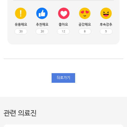
유용해요
추천해요
좋아요
공감해요
후속강추
30
30
12
8
5
뒤로가기
관련 의료진