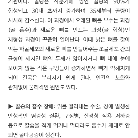
기관이다. 골량은 사춘기에 성인 골량의 90%가
형성되고 30대 초까지 증가하며 35세부터 골량이
서서히 감소한다. 이 과정에서 오래된 뼈를 부수는 과정
(골 흡수)과 새로운 뼈를 만드는 과정(골 형성)인
재형성 과정이 꾸준히 일어난다. 이때 낡은 뼈를 갉아
먹는 파골세포와 새로운 뼈를 만들어주는 조골세포 간의
균형이 깨지면 뼈의 두께가 얇아지거나 뼈 내에 눈에
보이지 않는 작은 구멍들이 증가하면서 뼈가 약해지게
되어 결국은 부러지기 쉽게 된다. 인간의 노화와
관계없이 물리적인 원인도 있다.
▶
칼슘의 흡수 장애
: 위를 잘라내는 수술, 장에 발생한
만성적인 염증성 질환, 쿠싱병, 신경성 식욕 저하증
등으로 칼슘을 적게 먹거나 먹더라도 흡수가 제대로 안
되면 골다공증이 생긴다.