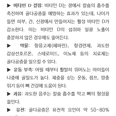
▶
비타민 D 결핍
: 비타민 D는 장에서 칼슘의 흡수를
촉진하여 골다공증을 예방하는 효과가 있는데, 나이가
들면 피부, 간, 신장에서 만들어지는 활성 비타민 D가
감소한다. 이는 비타민 D의 섭취와 일광 노출이
충분하지 않은 경우에도 줄어든다.
▶
약물
: 항응고제(헤파린), 항경련제, 과도한
갑상선호르몬, 스테로이드, 이뇨제 등의 치료제는
골다공증을 일으킬 수 있다.
▶
운동 부족
: 어릴 때부터 활발히 뛰어노는 아이들이
나중에 골밀도가 높다. 체중을 싣는 운동, 점프, 깡충
뛰기 등이 뼈 건강에 도움이 된다.
▶
과음
: 과도한 음주는 칼슘 흡수를 막고 뼈의 형성을
줄인다.
▶
유전
: 골다공증은 유전적 요인이 약 50~80%