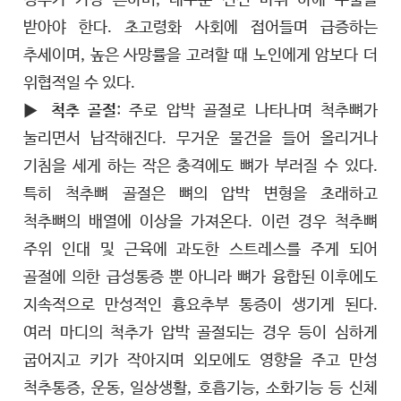
경우가 가장 흔하며, 대부분 전신 마취 하에 수술을
받아야 한다. 초고령화 사회에 접어들며 급증하는
추세이며, 높은 사망률을 고려할 때 노인에게 암보다 더
위협적일 수 있다.
▶
척추 골절
: 주로 압박 골절로 나타나며 척추뼈가
눌리면서 납작해진다. 무거운 물건을 들어 올리거나
기침을 세게 하는 작은 충격에도 뼈가 부러질 수 있다.
특히 척추뼈 골절은 뼈의 압박 변형을 초래하고
척추뼈의 배열에 이상을 가져온다. 이런 경우 척추뼈
주위 인대 및 근육에 과도한 스트레스를 주게 되어
골절에 의한 급성통증 뿐 아니라 뼈가 융합된 이후에도
지속적으로 만성적인 흉요추부 통증이 생기게 된다.
여러 마디의 척추가 압박 골절되는 경우 등이 심하게
굽어지고 키가 작아지며 외모에도 영향을 주고 만성
척추통증, 운동, 일상생활, 호흡기능, 소화기능 등 신체