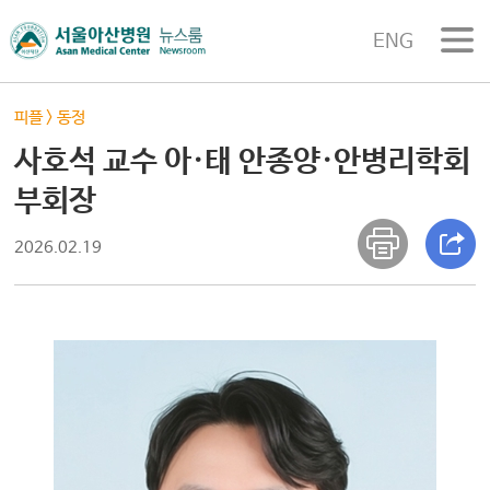
ENG
피플
>
동정
사호석 교수 아·태 안종양·안병리학회
부회장
2026.02.19