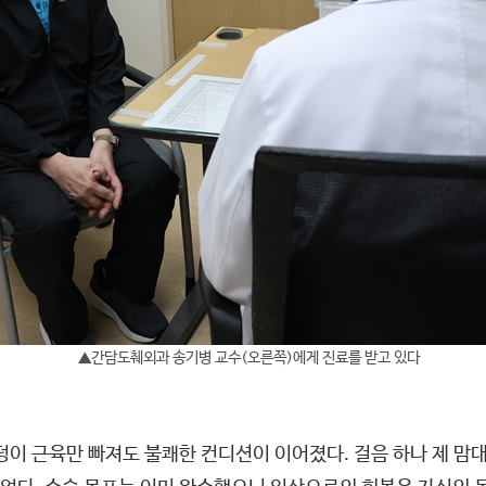
▲간담도췌외과 송기병 교수(오른쪽)에게 진료를 받고 있다
덩이 근육만 빠져도 불쾌한 컨디션이 이어졌다. 걸음 하나 제 맘대