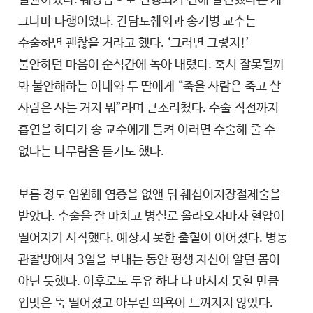
질환이었다. 췌장암으로 진행되기 전에 발견했다는 게
그나마 다행이었다. 간담도췌외과 송기병 교수는
수술하면 괜찮을 거라고 했다. ‘그러면 그렇지!’
불안하던 마음이 순식간에 녹아 내렸다. 혹시 잘못될까
봐 불안해하는 아내와 두 딸에게 “죽을 사람은 죽고 살
사람은 사는 거지 뭐”라며 큰소리쳤다. 수술 직전까지
흡연을 하다가 송 교수에게 들켜 이러면 수술해 줄 수
없다는 나무람을 듣기도 했다.
보름 정도 입원해 염증을 없앤 뒤 췌십이지장절제술을
받았다. 수술을 잘 마치고 병실로 올라오자마자 혈압이
떨어지기 시작했다. 예상치 못한 출혈이 이어졌다. 병동
관찰방에서 3일을 보내는 동안 평생 자신이 알던 몸이
아닌 듯했다. 이후로도 두유 하나 다 마시지 못할 만큼
입맛은 뚝 떨어졌고 아무런 의욕이 느껴지지 않았다.