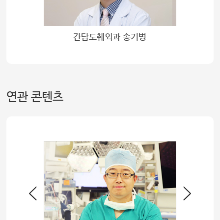
간담도췌외과 송기병
연관 콘텐츠