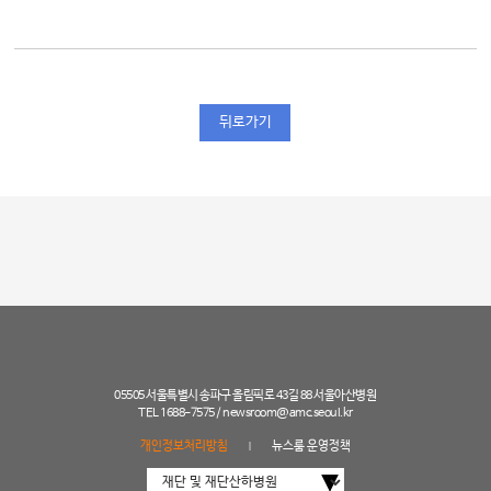
뒤로가기
05505 서울특별시 송파구 올림픽로 43길 88 서울아산병원
TEL 1688-7575 /
newsroom@amc.seoul.kr
개인정보처리방침
뉴스룸 운영정책
|