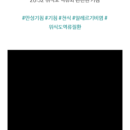
20:32 위식도 역류와 관련된 기침
#만성기침 #기침 #천식 #알레르기비염 #
위식도역류질환