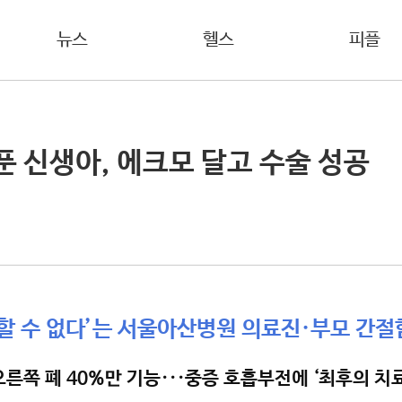
뉴스
헬스
피플
푼 신생아, 에크모 달고 수술 성공
기할 수 없다’는 서울아산병원 의료진·부모 간절
른쪽 폐 40%만 기능···중증 호흡부전에 ‘최후의 치