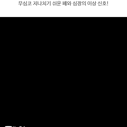
무심코 지나치기 쉬운 폐와 심장의 이상 신호!