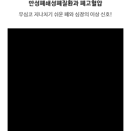
만성폐쇄성폐질환과 폐고혈압
무심코 지나치기 쉬운 폐와 심장의 이상 신호!