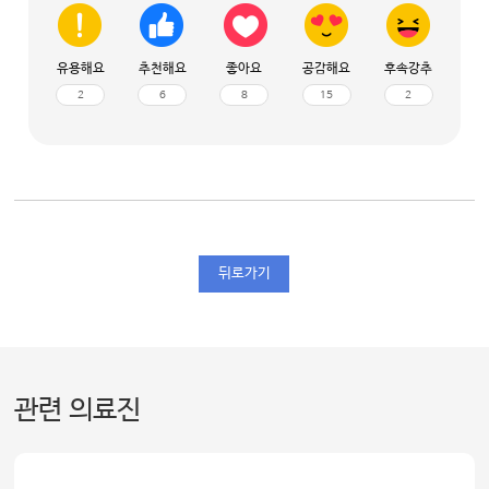
유용해요
추천해요
좋아요
공감해요
후속강추
2
6
8
15
2
뒤로가기
관련 의료진