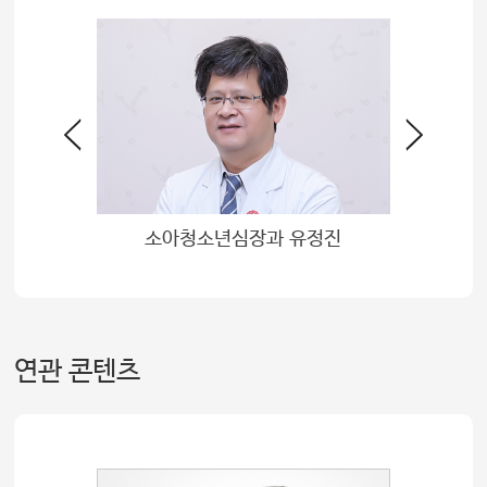
김미진
소아청소년심장과 유정진
연관 콘텐츠