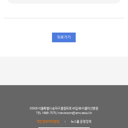
뒤로가기
05505 서울특별시 송파구 올림픽로 43길 88 서울아산병원
TEL 1688-7575 /
newsroom@amc.seoul.kr
개인정보처리방침
뉴스룸 운영정책
|