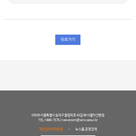
뒤로가기
05505 서울특별시 송파구 올림픽로 43길 88 서울아산병원
TEL 1688-7575 /
newsroom@amc.seoul.kr
개인정보처리방침
뉴스룸 운영정책
|