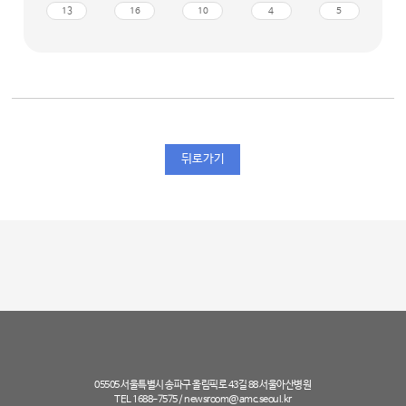
13
16
10
4
5
뒤로가기
05505 서울특별시 송파구 올림픽로 43길 88 서울아산병원
TEL 1688-7575 /
newsroom@amc.seoul.kr