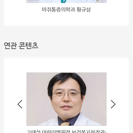
마취통증의학과 황규삼
연관 콘텐츠
PI실 정성문 실장 환자안전제도 공헌 보건복지부장관 표창 수상
고태성 어린이병원장 보건복지부장관 표창장 수여
내과간호1팀 