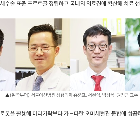
미세수술 표준 프로토콜 정립하고 국내외 의료진에 확산해 치료 선
▲
(왼쪽부터) 서울아산병원 성형외과 홍준표, 서현석, 박창식, 권진근 교수
 로봇을 활용해 머리카락보다 가느다란 초미세혈관 문합에 성공