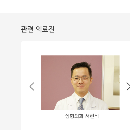
관련 의료진
과 홍준표
성형외과 서현석