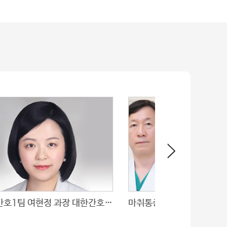
암병원간호1팀 여현정 과장 대한간호협회 간호학술상 수상