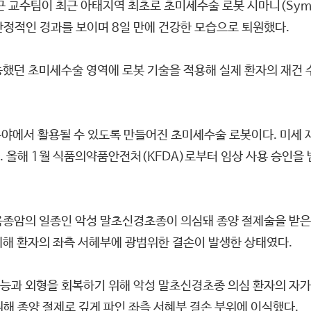
수팀이 최근 아태지역 최초로 초미세수술 로봇 시마니(Symani
안정적인 경과를 보이며 8일 만에 건강한 모습으로 퇴원했다.
능했던 초미세수술 영역에 로봇 기술을 적용해 실제 환자의 재건
 분야에서 활용될 수 있도록 만들어진 초미세수술 로봇이다. 미세
. 올해 1월 식품의약품안전처(KFDA)로부터 임상 사용 승인을
육종암의 일종인 악성 말초신경초종이 의심돼 종양 절제술을 받은
제해 환자의 좌측 서혜부에 광범위한 결손이 발생한 상태였다.
능과 외형을 회복하기 위해 악성 말초신경초종 의심 환자의 자
해 종양 절제로 깊게 파인 좌측 서혜부 결손 부위에 이식했다.