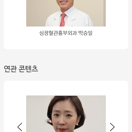
심장혈관흉부외과 박승일
연관 콘텐츠