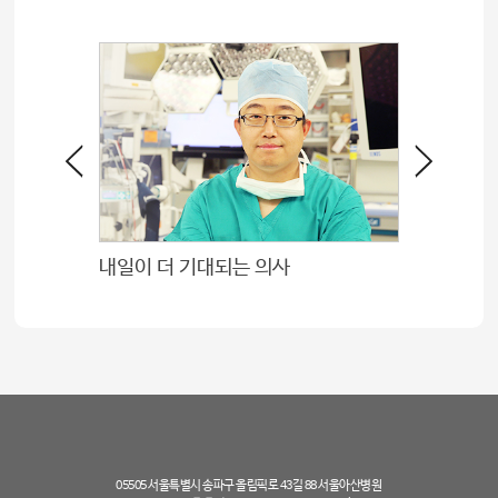
내일이 더 기대되는 의사
마지막 
05505 서울특별시 송파구 올림픽로 43길 88 서울아산병원