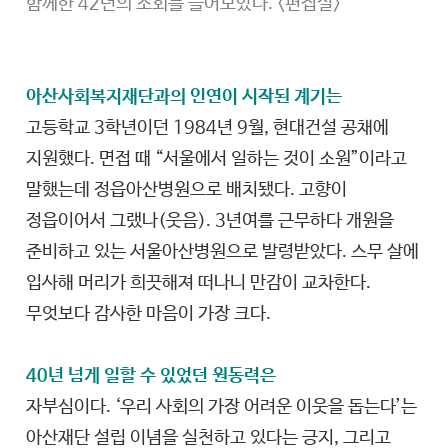
함께한 42년의 소회를 들어보았다. <편집실>
아산사회복지재단과의 인연이 시작된 계기는
고등학교 3학년이던 1984년 9월, 현대건설 공채에
지원했다. 면접 때 “서울에서 일하는 것이 소원”이라고
말했는데 정읍아산병원으로 배치됐다. 고향이
정읍이어서 그랬나(웃음). 3년여를 근무하다 개원을
준비하고 있는 서울아산병원으로 발령받았다. 스무 살에
입사해 머리가 희끗해져 떠나니 만감이 교차한다.
무엇보다 감사한 마음이 가장 크다.
40년 넘게 일할 수 있었던 원동력은
자부심이다. ‘우리 사회의 가장 어려운 이웃을 돕는다’는
아산재단 설립 이념을 실천하고 있다는 긍지, 그리고