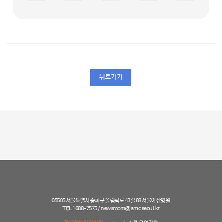
뒤로가기
05505 서울특별시 송파구 올림픽로 43길 88 서울아산병원
TEL 1688-7575 /
newsroom@amc.seoul.kr