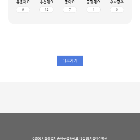
유용해요
추천해요
좋아요
공감해요
후속강추
9
12
7
4
0
뒤로가기
05505 서울특별시 송파구 올림픽로 43길 88 서울아산병원