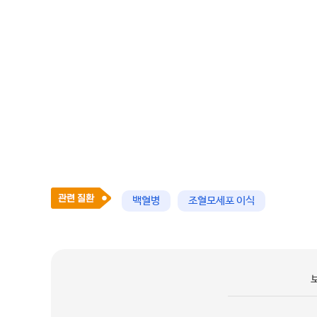
백혈병
조혈모세포 이식