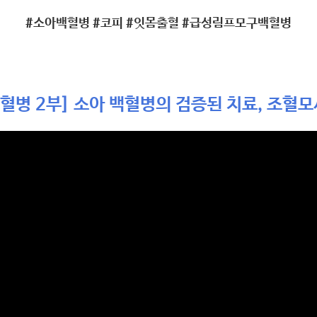
#소아백혈병 #코피 #잇몸출혈 #급성림프모구백혈병
백혈병 2부] 소아 백혈병의 검증된 치료, 조혈