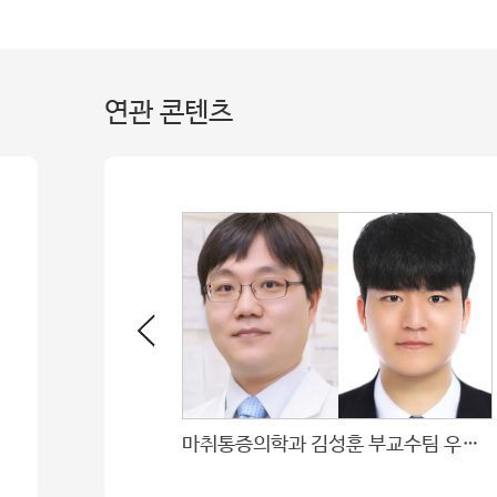
연관 콘텐츠
수여식 개최
마취통증의학과 김성훈 부교수팀 우수연제상