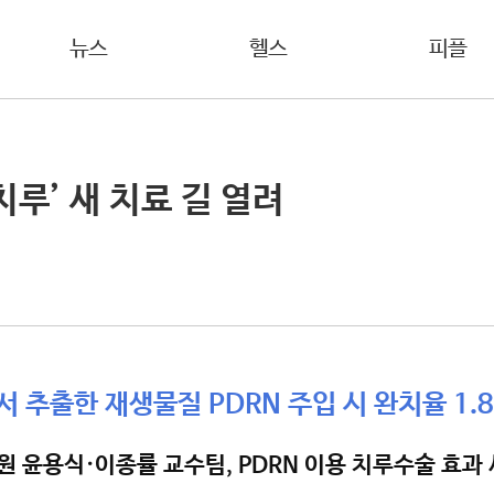
뉴스
헬스
피플
치루’ 새 치료 길 열려
 추출한 재생물질 PDRN 주입 시 완치율 1.
 윤용식·이종률 교수팀, PDRN 이용 치루수술 효과 