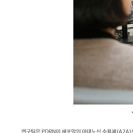
연구팀은 PDRN이 세포막의 아데노신 수용체(A2A)