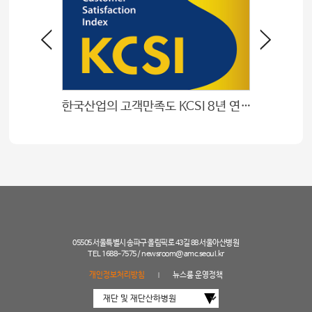
한국산업의 고객만족도 KCSI 8년 연속 1위
‘이 땅
05505 서울특별시 송파구 올림픽로 43길 88 서울아산병원
TEL 1688-7575 /
newsroom@amc.seoul.kr
개인정보처리방침
뉴스룸 운영정책
|