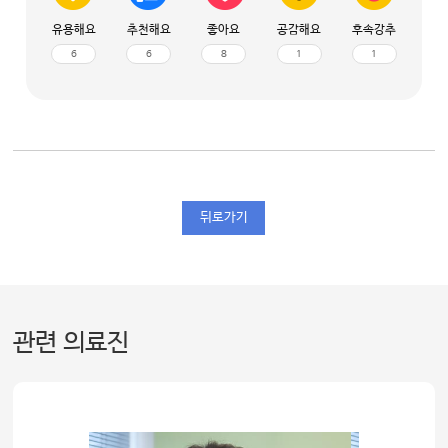
유용해요
추천해요
좋아요
공감해요
후속강추
6
6
8
1
1
뒤로가기
관련 의료진