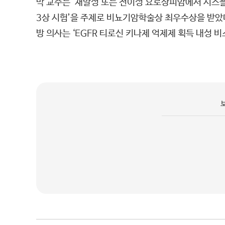
박 교수는 ‘재발성 또는 전이성 요로상피암에서 시스
3상 시험’을 주제로 비뇨기암학술상 최우수상을 받았
방 의사는 ‘EGFR 티로신 키나제 억제제 획득 내성