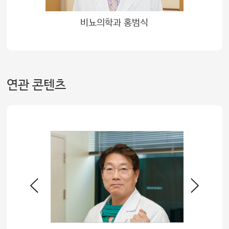
미
비뇨의학과 홍범식
연관 콘텐츠