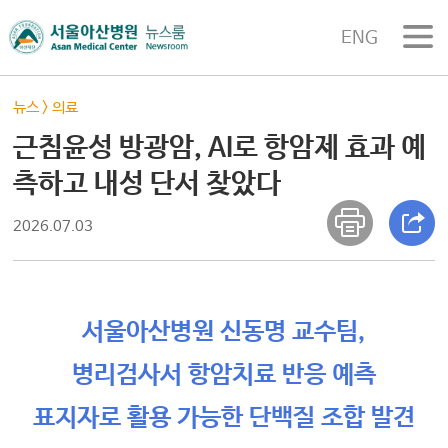
ENG
뉴스
>
의료
근침윤성 방광암, AI로 항암제 효과 예
측하고 내성 단서 찾았다
2026.07.03
서울아산병원 신동명 교수팀,
병리검사서 항암치료 반응 예측
표지자로 활용 가능한 단백질 조합 발견