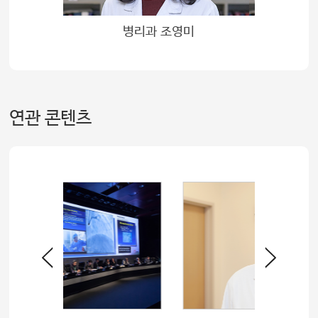
범식
병리과 조영미
연관 콘텐츠