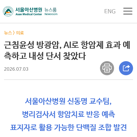
ENG
뉴스
>
의료
근침윤성 방광암, AI로 항암제 효과 예
측하고 내성 단서 찾았다
2026.07.03
서울아산병원 신동명 교수팀,
병리검사서 항암치료 반응 예측
표지자로 활용 가능한 단백질 조합 발견