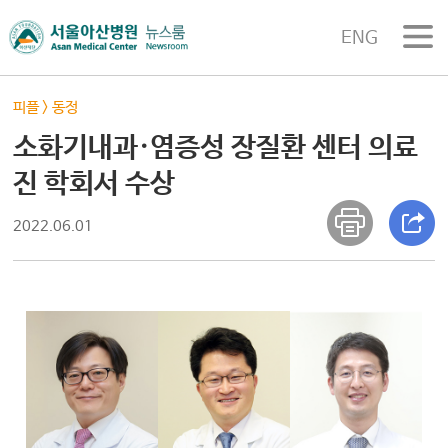
ENG
피플
>
동정
소화기내과·염증성 장질환 센터 의료
진 학회서 수상
2022.06.01