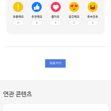
유용해요
추천해요
좋아요
공감해요
후속강추
0
0
0
0
0
뒤로가기
연관 콘텐츠