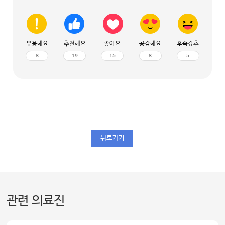
유용해요
추천해요
좋아요
공감해요
후속강추
8
19
15
8
5
뒤로가기
관련 의료진