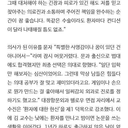
그때 대처해야 하는 긴장과 피로가 있긴 해도 저를 믿고
찾아주는 의료진과 소통하며 주어진 책임을 완수하는 순
간이 참 좋습니다. 똑같은 수술이라도 환자마다 컨디션
이 달라 나태해질 틈도 없죠.”
의사가 된 이유를 묻자 “특별한 사명감이나 꿈이 있던 건
아니어서…”라며 잠시 머뭇거렸다. 문과 출신으로 법대
에도 합격했지만 최종 선택은 의대로 향했다. “일단 입학
만 해보자는 심산이었어요. 그런데 막상 남들은 힘들다
는 의대 공부가 잘 맞고 재미있더라고요. 게임이나 손으
로 뭔가 만드는 걸 좋아해서 일찌감치 외과로 진로를 정
하기도 했고요.” 대장항문외과 펠로우 면접 자리에서 교
수진은 ‘환자에 대한 헌신’을 제1 덕목으로 강조했다. 이
에 김 교수는 낮에는 환자를 만나고 밤이면 논문을 쓰는
생활을 이어갔다. 1년간 하루도 출근하지 않은 날이 없