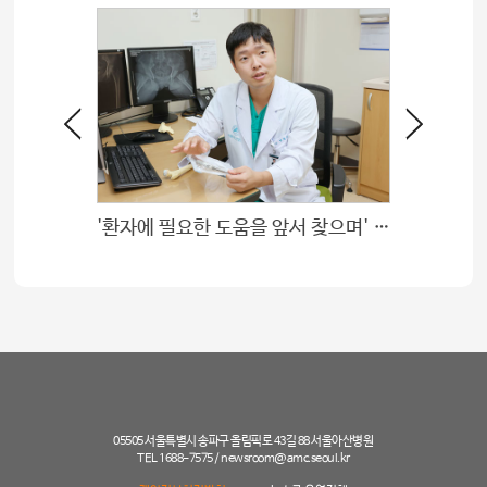
'환자에 필요한 도움을 앞서 찾으며' 정형외과 김철호 교수
암 환자
05505 서울특별시 송파구 올림픽로 43길 88 서울아산병원
TEL 1688-7575 /
newsroom@amc.seoul.kr