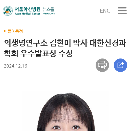
ENG
피플
>
동정
의생명연구소 김현미 박사 대한신경과
학회 우수발표상 수상
2024.12.16