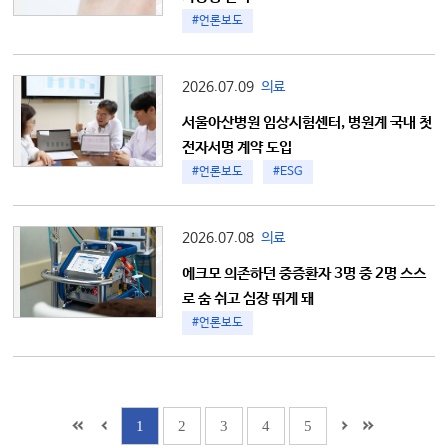
#언론보도
2026.07.09
의료
서울아산병원 임상시험센터, 병원계 국내 첫
전자서명 계약 도입
#언론보도
#ESG
2026.07.08
의료
에크모 의존하던 중증환자 3명 중 2명 스스
로 숨 쉬고 심장 뛰게 돼
#언론보도
1
2
3
4
5