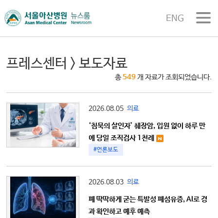
ENG
프레스센터 > 보도자료
총
549
개 자료가 조회되었습니다.
2026.08.05
의료
‘침묵의 살인자’ 췌장암, 입원 없이 하루 만
에 당일 조직검사 1천례
#언론보도
2026.08.03
의료
폐 딱딱하게 굳는 특발성 폐섬유증, AI로 경
과 확인하고 예후 예측