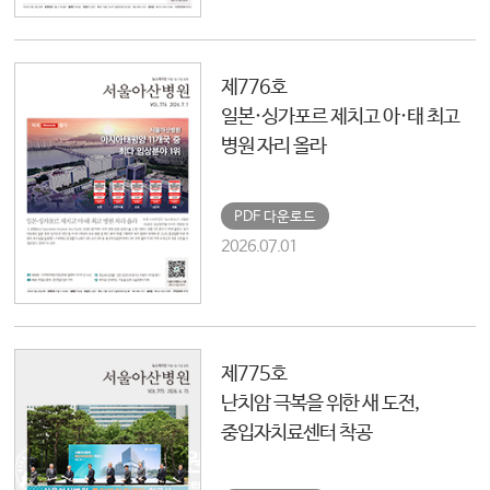
제776호
일본·싱가포르 제치고 아·태 최고
병원 자리 올라
PDF 다운로드
2026.07.01
제775호
난치암 극복을 위한 새 도전,
중입자치료센터 착공