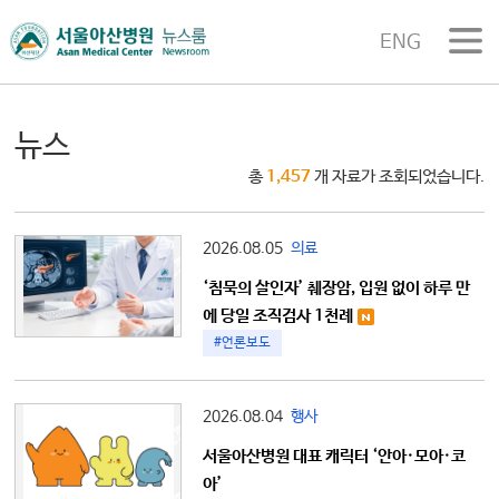
ENG
뉴스
총
1,457
개 자료가 조회되었습니다.
2026.08.05
의료
‘침묵의 살인자’ 췌장암, 입원 없이 하루 만
에 당일 조직검사 1천례
#언론보도
2026.08.04
행사
서울아산병원 대표 캐릭터 ‘안아·모아·코
아’