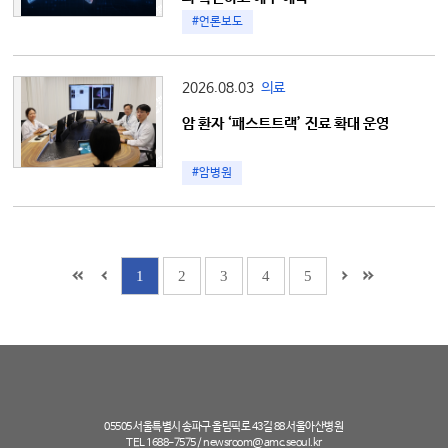
#언론보도
2026.08.03
의료
암 환자 ‘패스트트랙’ 진료 확대 운영
#암병원
1
2
3
4
5
05505 서울특별시 송파구 올림픽로 43길 88 서울아산병원
TEL 1688-7575 /
newsroom@amc.seoul.kr