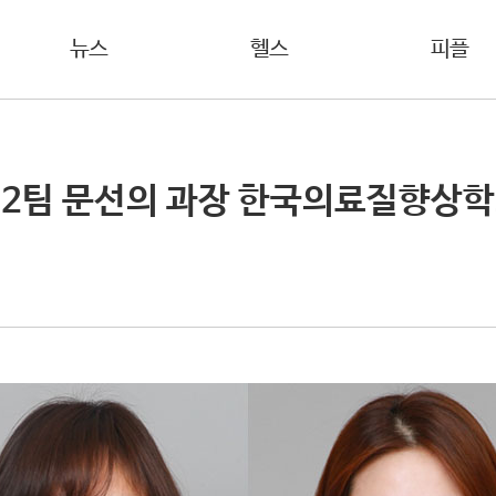
뉴스
헬스
피플
간호2팀 문선의 과장 한국의료질향상학