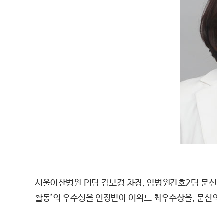
서울아산병원 PI팀 김보경 차장, 암병원간호2팀 문
활동’의 우수성을 인정받아 어워드 최우수상을, 문선