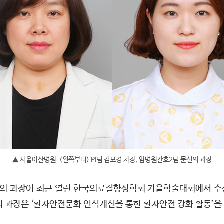
▲ 서울아산병원 (왼쪽부터) PI팀 김보경 차장, 암병원간호2팀 문선의 과장
선의 과장이 최근 열린 한국의료질향상학회 가을학술대회에서 수상
의 과장은 ‘환자안전문화 인식개선을 통한 환자안전 강화 활동’