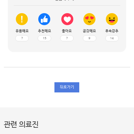
유용해요
추천해요
좋아요
공감해요
후속강추
7
15
7
9
14
뒤로가기
관련 의료진