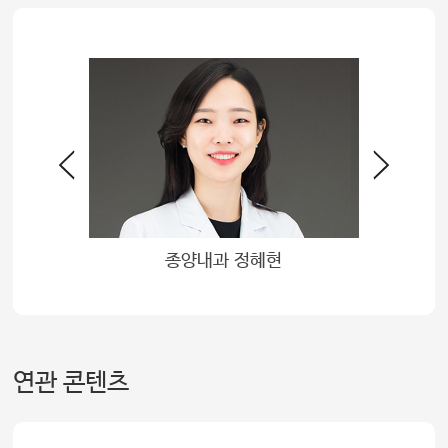
종률
종양내과 정혜현
비
연관 콘텐츠