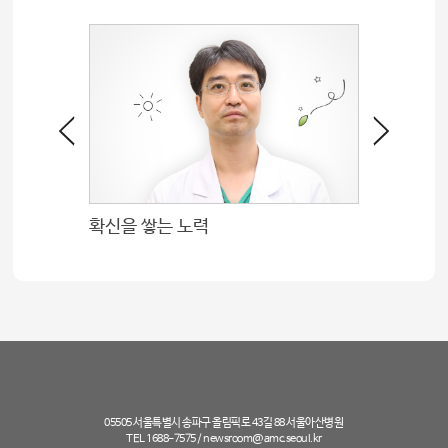
확신을 쌓는 노력
백혈병의
05505 서울특별시 송파구 올림픽로 43길 88 서울아산병원
TEL 1688-7575 /
newsroom@amc.seoul.kr