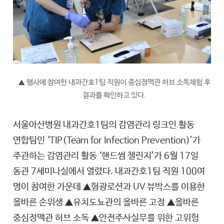
행사에 참여한 내과간호1팀 직원이 중심정맥관 허브 소독체험 후
▲
결과를 확인하고 있다.
서울아산병원 내과간호1팀의 감염관리 링크인 활동
연합팀인 ‘TIP(Team for Infection Prevention)’가
주관하는 감염관리 활동 ‘핸드썸 챌린지’가 6월 17일
동관 7세미나실에서 열렸다. 내과간호1팀 직원 100여
명이 참여한 가운데 ▲형광로션과 UV 뷰박스를 이용한
올바른 손위생 ▲유치도뇨관의 올바른 고정 ▲올바른
중심정맥관 허브 소독 ▲안전주사실무를 위한 고위험