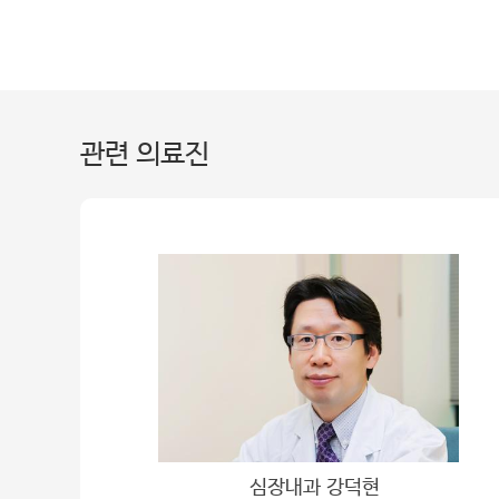
관련 의료진
심장내과 강덕현
신경과 구용서 교수