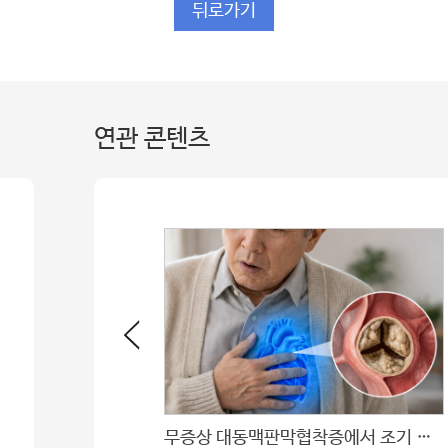
뒤로가기
연관 콘텐츠
 우수구연상
무증상 대동맥판막협착증에서 조기 수술 ‘장기적 효과’ 입증