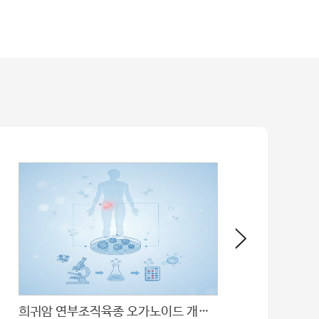
희귀암 연부조직육종 오가노이드 개발… 정밀 치료 토대 마련