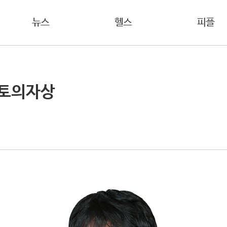
뉴스
헬스
피플
수토의자상