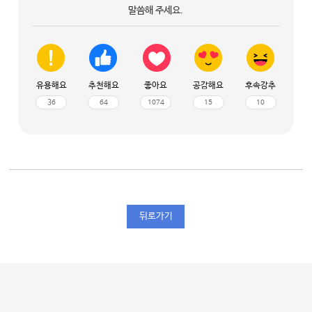
말씀해 주세요.
유용해요
추천해요
좋아요
공감해요
후속강추
36
64
1074
15
10
뒤로가기