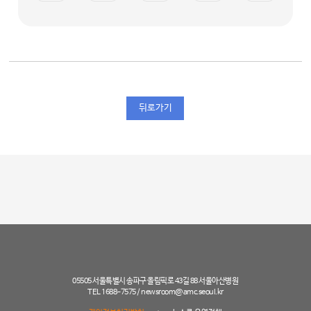
뒤로가기
05505 서울특별시 송파구 올림픽로 43길 88 서울아산병원
TEL 1688-7575 /
newsroom@amc.seoul.kr