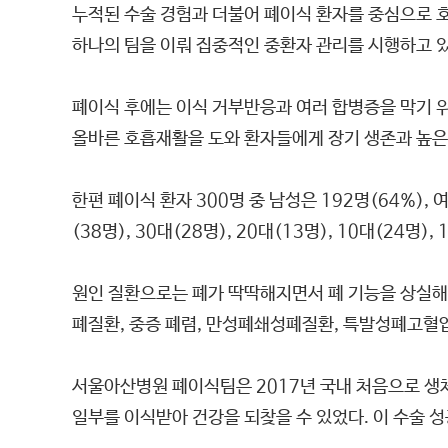
누적된 수술 경험과 더불어 폐이식 환자를 중심으로 호
하나의 팀을 이뤄 집중적인 중환자 관리를 시행하고 있
폐이식 후에는 이식 거부반응과 여러 합병증을 막기 
올바른 호흡재활을 도와 환자들에게 장기 생존과 높은 
한편 폐이식 환자 300명 중 남성은 192명(64%), 
(38명), 30대(28명), 20대(13명), 10대(24명)
원인 질환으로는 폐가 딱딱해지면서 폐 기능을 상실해
폐질환, 중증 폐렴, 만성폐쇄성폐질환, 특발성폐고혈압
서울아산병원 폐이식팀은 2017년 국내 처음으로 생
일부를 이식받아 건강을 되찾을 수 있었다. 이 수술 성