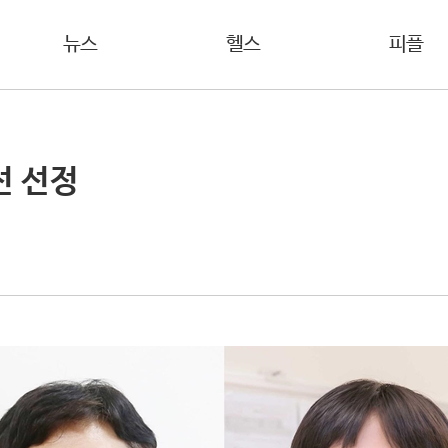
뉴스
헬스
피플
선 선정