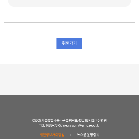
뒤로가기
05505 서울특별시 송파구 올림픽로 43길 88 서울아산병원
TEL 1688-7575 /
newsroom@amc.seoul.kr
개인정보처리방침
뉴스룸 운영정책
|