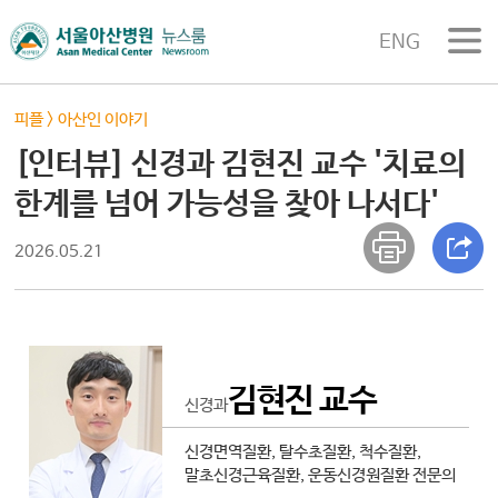
ENG
피플
>
아산인 이야기
[인터뷰] 신경과 김현진 교수 '치료의
한계를 넘어 가능성을 찾아 나서다'
2026.05.21
김현진 교수
신경과
신경면역질환, 탈수초질환, 척수질환,
말초신경근육질환, 운동신경원질환 전문의