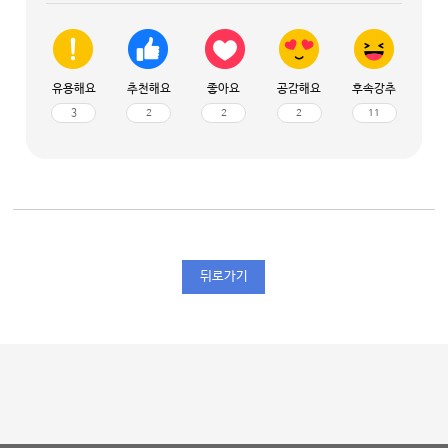
유용해요
추천해요
좋아요
공감해요
후속강추
3
2
2
2
11
뒤로가기